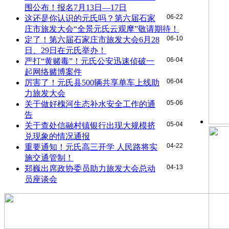
围公布！报名7月13日—17日
06-22
这还是你认识的元氏吗？第六届石家
庄市旅发大会“全景元氏云观摩”敬请期待！
06-10
定了！第六届石家庄市旅发大会6月28
日、29日在元氏举办！
06-04
严打“黄赌毒”！元氏公安迅速侦破一
起网络赌博案件
06-04
厉害了！元氏县500辆共享单车上线助
力旅发大会
05-06
关于做好槐河生态补水安全工作的通
告
05-04
关于查处信融村镇银行出现大规模挤
兑现象的情况通报
04-22
重要通知！元氏高三开学 人民路将实
施交通管制！
04-13
郑巍出席政协委员助力旅发大会总动
员座谈会