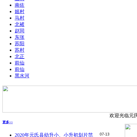
南佐
姬村
马村
北褚
赵同
东张
苏阳
苏村
北正
前仙
前仙
黑水河
欢迎光临元氏网
更多>>
07-13
2020年元氏县幼升小、小升初划片范