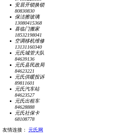
安居开锁换锁
80830830
保洁擦玻璃
13080415368
喜临门搬家
18532198041
空调移机维修
13131160340
元氏城管大队
84639136
元氏县民政局
84623221
元氏供暖投诉
89811601
元氏汽车站
84623527
元氏出租车
84628888
元氏社保卡
68108778
友情连接：
元氏网