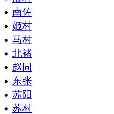
南佐
姬村
马村
北褚
赵同
东张
苏阳
苏村