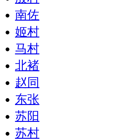
南佐
姬村
马村
北褚
赵同
东张
苏阳
苏村