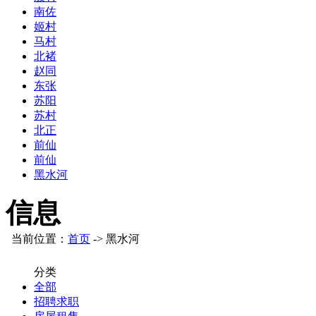
南佐
姬村
马村
北褚
赵同
东张
苏阳
苏村
北正
前仙
前仙
黑水河
信息
当前位置：
首页
-> 黑水河
分类
全部
招聘求职