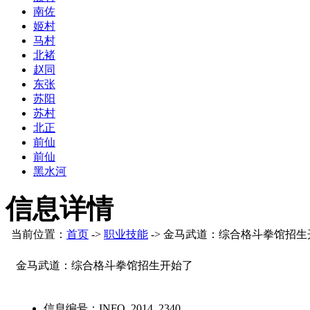
南佐
姬村
马村
北褚
赵同
东张
苏阳
苏村
北正
前仙
前仙
黑水河
信息详情
当前位置：
首页
->
职业技能
-> 金马武道：综合格斗拳馆招
金马武道：综合格斗拳馆招生开始了
信息编号：
INFO_2014_2340