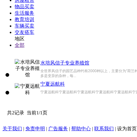
房屋租售
物品买卖
生活服务
教育培训
车辆买卖
交友搭车
地区
全部
水培风信子专业养殖馆
全世界风信子的园艺品种约有2000种以上，主要分为“荷兰
多是变异的杂种，每...
宁夏远航科
宁夏远航科宁夏远航科宁夏远航科宁夏远航科宁夏远航科宁夏远
共2记录
当前1/1页
关于我们
|
免责申明
|
广告服务
|
帮助中心
|
联系我们
|
设为首页