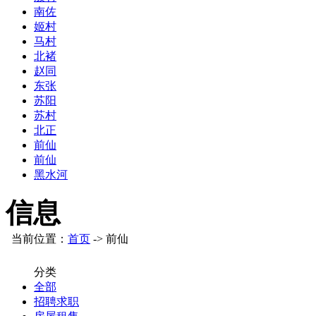
南佐
姬村
马村
北褚
赵同
东张
苏阳
苏村
北正
前仙
前仙
黑水河
信息
当前位置：
首页
-> 前仙
分类
全部
招聘求职