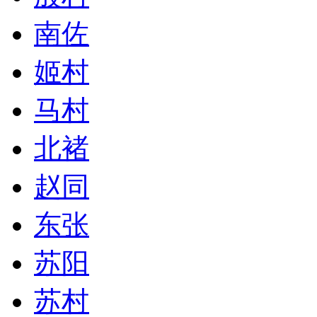
南佐
姬村
马村
北褚
赵同
东张
苏阳
苏村