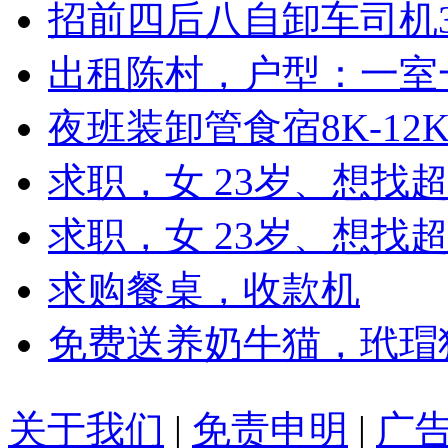
招前四后八自卸车司机3
出租陈村，户型：一室
夜班装卸管食宿8K-12
求职，女 23岁、想找
求职，女 23岁、想找超
求购餐桌，收款机
免费送养奶牛猫，玳瑁
关于我们
|
免责申明
|
广