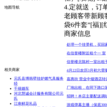
4.定就送，订
地图导航
老顾客带新顾客
袋6件套”[福][
商家信息
处理一个挂烫机，买回
在信誉楼附近租个一 室
信誉楼北陈村一室出租
相关商家
4月22日农历3月初六
元氏县博韩壁挂炉燃气具服务
嘉惠街 营业中烟酒店转
经
厂地出租，在同下路口
千禧婚车
河北慧诚会计服务有限公司元
招聘！本店主要配送调味
氏
江南鲜花礼品
游戏弹幕主播（保底300