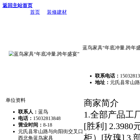
返回主站首页
当前位置：
首页
->
装修建材
-> 蓝鸟家具“年底冲量.跨年盛宴”
蓝鸟家具“年底冲量.跨年盛
联系电话：
15032813
地址：
元氏县常山路
单位资料
商家简介
联系人：
蓝鸟
1.全部产品工
电话：
15032813848
[胜利] 2.3
营业时间：
8-18
元氏县常山路与向阳街交叉口
柜）[玫瑰] 3
西北角蓝鸟家具