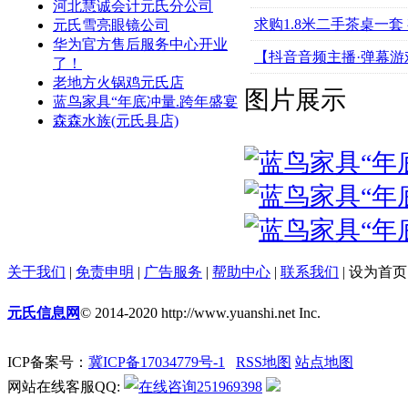
河北慧诚会计元氏分公司
求购1.8米二手茶桌一套
元氏雪亮眼镜公司
华为官方售后服务中心开业
【抖音音频主播·弹幕游
了！
老地方火锅鸡元氏店
图片展示
蓝鸟家具“年底冲量.跨年盛宴
森森水族(元氏县店)
关于我们
|
免责申明
|
广告服务
|
帮助中心
|
联系我们
|
设为首页
元氏信息网
© 2014-2020 http://www.yuanshi.net Inc.
ICP备案号：
冀ICP备17034779号-1
RSS地图
站点地图
网站在线客服QQ:
251969398