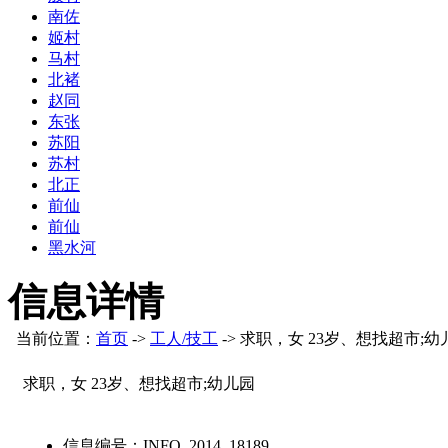
南佐
姬村
马村
北褚
赵同
东张
苏阳
苏村
北正
前仙
前仙
黑水河
信息详情
当前位置：
首页
->
工人/技工
-> 求职，女 23岁、想找超市;幼
求职，女 23岁、想找超市;幼儿园
信息编号：
INFO_2014_18189