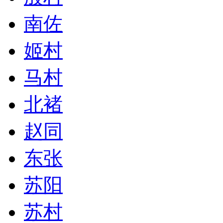
南佐
姬村
马村
北褚
赵同
东张
苏阳
苏村