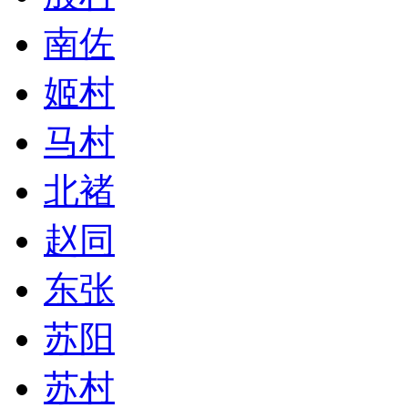
南佐
姬村
马村
北褚
赵同
东张
苏阳
苏村