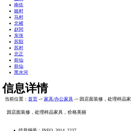
南佐
姬村
马村
北褚
赵同
东张
苏阳
苏村
北正
前仙
前仙
黑水河
信息详情
当前位置：
首页
->
家具/办公家具
-> 因店面装修，处理样品
因店面装修，处理样品家具，价格美丽
信息编号：
INFO_2014_2237