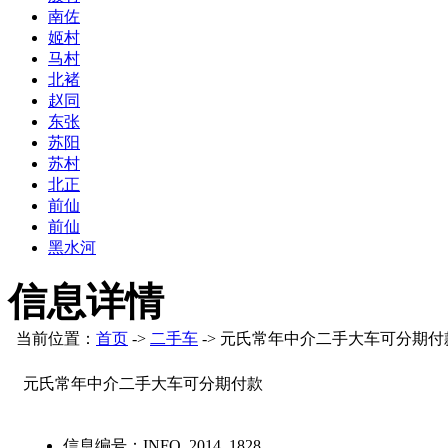
南佐
姬村
马村
北褚
赵同
东张
苏阳
苏村
北正
前仙
前仙
黑水河
信息详情
当前位置：
首页
->
二手车
-> 元氏常年中介二手大车可分期付
元氏常年中介二手大车可分期付款
信息编号：
INFO_2014_1828