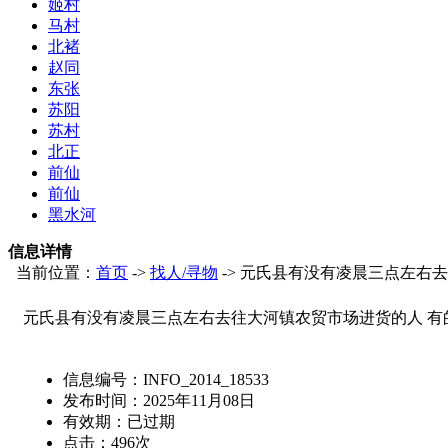
姬村
马村
北褚
赵同
东张
苏阳
苏村
北正
前仙
前仙
黑水河
信息详情
当前位置：
首页
->
找人/寻物
-> 元氏县有没有凌晨三点左右
元氏县有没有凌晨三点左右去往大河镇农贸市场进货的人 有
信息编号：
INFO_2014_18533
发布时间：
2025年11月08日
有效期：
已过期
点击：
496
次