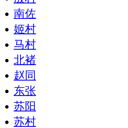
南佐
姬村
马村
北褚
赵同
东张
苏阳
苏村