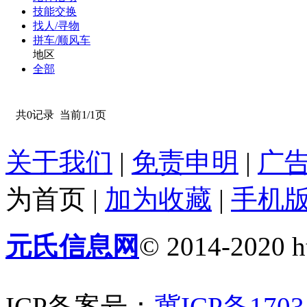
技能交换
找人/寻物
拼车/顺风车
地区
全部
共0记录
当前1/1页
关于我们
|
免责申明
|
广
为首页
|
加为收藏
|
手机
元氏信息网
© 2014-2020 ht
ICP备案号：
冀ICP备1703