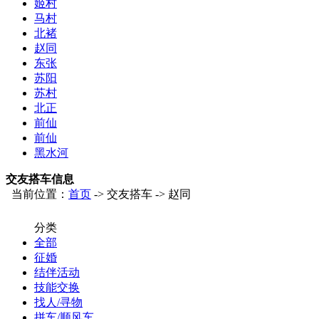
姬村
马村
北褚
赵同
东张
苏阳
苏村
北正
前仙
前仙
黑水河
交友搭车信息
当前位置：
首页
-> 交友搭车 -> 赵同
分类
全部
征婚
结伴活动
技能交换
找人/寻物
拼车/顺风车