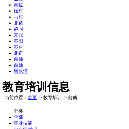
南佐
姬村
马村
北褚
赵同
东张
苏阳
苏村
北正
前仙
前仙
黑水河
教育培训信息
当前位置：
首页
-> 教育培训 -> 前仙
分类
全部
职业技能