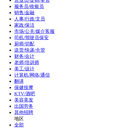
营业员/促销/零售
服务员/收银员
销售/金融
人事/行政/文员
家政/保洁
市场/公关/媒介客服
司机/驾驶员保安
厨师/切配
送货/快递/仓管
财务/会计
老师/培训师
美工/设计
计算机/网络/通信
翻译
保健按摩
KTV/酒吧
美容美发
出国劳务
其他招聘
地区
全部