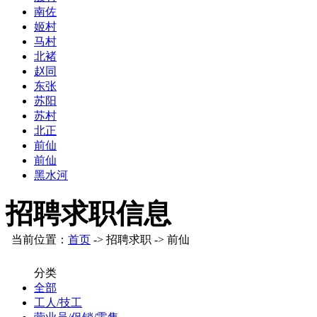
南佐
姬村
马村
北褚
赵同
东张
苏阳
苏村
北正
前仙
前仙
黑水河
招聘求职信息
当前位置：
首页
-> 招聘求职 -> 前仙
分类
全部
工人/技工